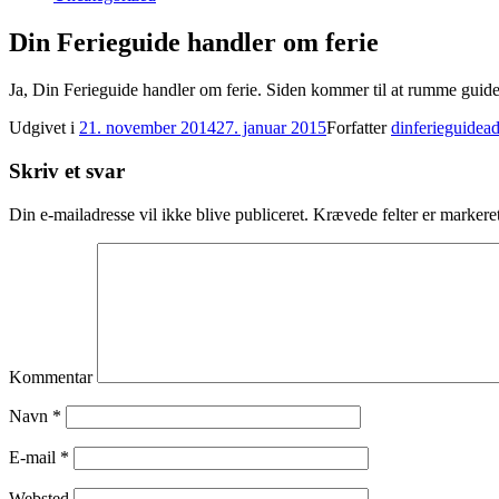
Din Ferieguide handler om ferie
Ja, Din Ferieguide handler om ferie. Siden kommer til at rumme guider 
Udgivet i
21. november 2014
27. januar 2015
Forfatter
dinferieguidea
Skriv et svar
Din e-mailadresse vil ikke blive publiceret.
Krævede felter er marker
Kommentar
Navn
*
E-mail
*
Websted